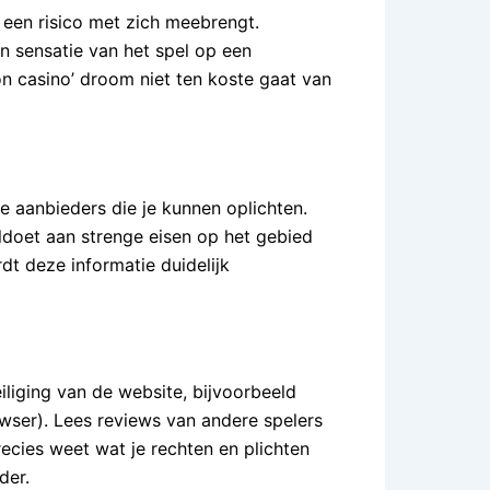
d een risico met zich meebrengt.
n sensatie van het spel op een
on casino’ droom niet ten koste gaat van
re aanbieders die je kunnen oplichten.
oldoet aan strenge eisen op het gebied
rdt deze informatie duidelijk
iliging van de website, bijvoorbeeld
owser). Lees reviews van andere spelers
ecies weet wat je rechten en plichten
der.