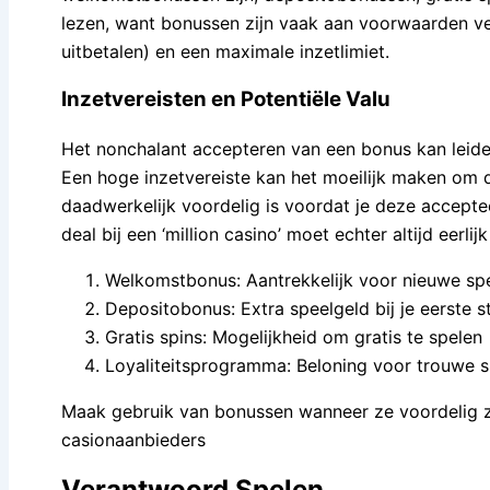
lezen, want bonussen zijn vaak aan voorwaarden ver
uitbetalen) en een maximale inzetlimiet.
Inzetvereisten en Potentiële Valu
Het nonchalant accepteren van een bonus kan leiden 
Een hoge inzetvereiste kan het moeilijk maken om da
daadwerkelijk voordelig is voordat je deze accepte
deal bij een ‘million casino’ moet echter altijd eerlijk 
Welkomstbonus: Aantrekkelijk voor nieuwe spe
Depositobonus: Extra speelgeld bij je eerste s
Gratis spins: Mogelijkheid om gratis te spelen
Loyaliteitsprogramma: Beloning voor trouwe s
Maak gebruik van bonussen wanneer ze voordelig zij
casionaanbieders
Verantwoord Spelen