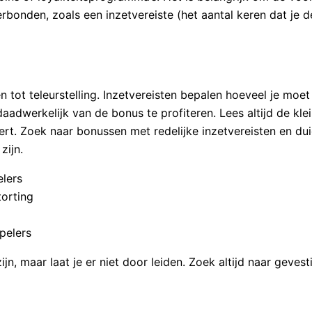
bonden, zoals een inzetvereiste (het aantal keren dat je 
tot teleurstelling. Inzetvereisten bepalen hoeveel je moet 
adwerkelijk van de bonus te profiteren. Lees altijd de klei
ert. Zoek naar bonussen met redelijke inzetvereisten en du
zijn.
lers
torting
pelers
n, maar laat je er niet door leiden. Zoek altijd naar geves