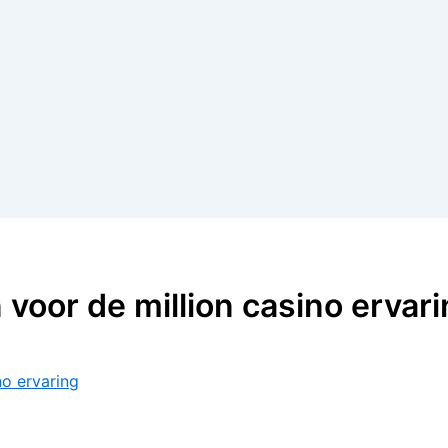
voor de million casino ervar
no ervaring