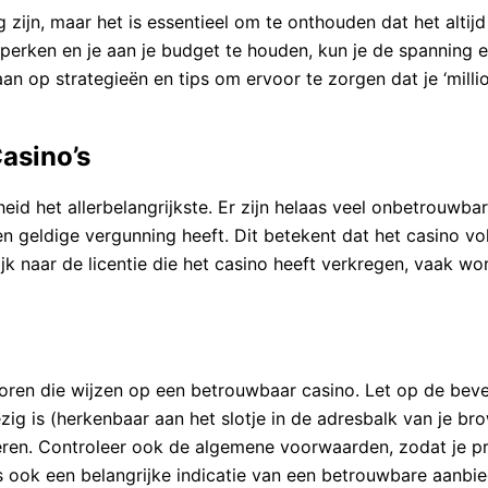
zijn, maar het is essentieel om te onthouden dat het altij
perken en je aan je budget te houden, kun je de spanning e
n op strategieën en tips om ervoor te zorgen dat je ‘milli
asino’s
eid het allerbelangrijkste. Er zijn helaas veel onbetrouwba
en geldige vergunning heeft. Dit betekent dat het casino v
ijk naar de licentie die het casino heeft verkregen, vaak wo
toren die wijzen op een betrouwbaar casino. Let op de beve
zig is (herkenbaar aan het slotje in de adresbalk van je br
eren. Controleer ook de algemene voorwaarden, zodat je pr
 is ook een belangrijke indicatie van een betrouwbare aanbie