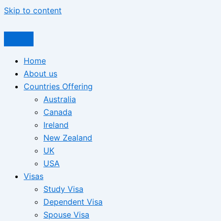
Skip to content
Home
About us
Countries Offering
Australia
Canada
Ireland
New Zealand
UK
USA
Visas
Study Visa
Dependent Visa
Spouse Visa