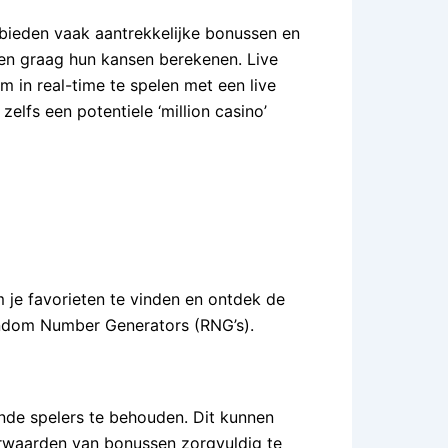
n bieden vaak aantrekkelijke bonussen en
n en graag hun kansen berekenen. Live
m in real-time te spelen met een live
elfs een potentiele ‘million casino’
m je favorieten te vinden en ontdek de
Random Number Generators (RNG’s).
nde spelers te behouden. Dit kunnen
orwaarden van bonussen zorgvuldig te