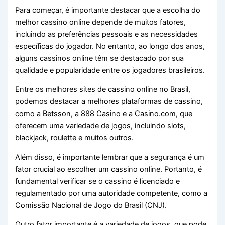
Para começar, é importante destacar que a escolha do
melhor cassino online depende de muitos fatores,
incluindo as preferências pessoais e as necessidades
específicas do jogador. No entanto, ao longo dos anos,
alguns cassinos online têm se destacado por sua
qualidade e popularidade entre os jogadores brasileiros.
Entre os melhores sites de cassino online no Brasil,
podemos destacar a melhores plataformas de cassino,
como a Betsson, a 888 Casino e a Casino.com, que
oferecem uma variedade de jogos, incluindo slots,
blackjack, roulette e muitos outros.
Além disso, é importante lembrar que a segurança é um
fator crucial ao escolher um cassino online. Portanto, é
fundamental verificar se o cassino é licenciado e
regulamentado por uma autoridade competente, como a
Comissão Nacional de Jogo do Brasil (CNJ).
Outro fator importante é a variedade de jogos, que pode