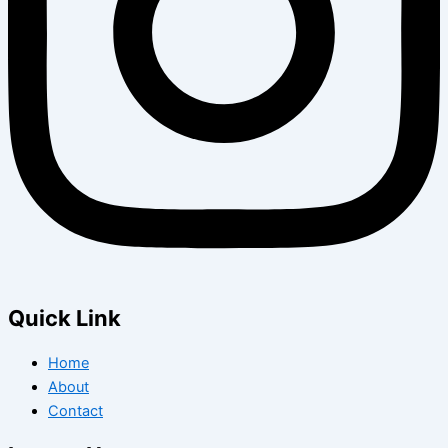
Quick Link
Home
About
Contact