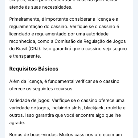
atende às suas necessidades.
Primeiramente, é importante considerar a licença e a
regulamentação do cassino. Verifique se o cassino é
licenciado e regulamentado por uma autoridade
reconhecida, como a Comissão de Regulação de Jogos
do Brasil (CRJ). Isso garantirá que o cassino seja seguro
e transparente.
Requisitos Básicos
Além da licença, é fundamental verificar se o cassino
oferece os seguintes recursos:
Variedade de jogos: Verifique se o cassino oferece uma
variedade de jogos, incluindo slots, blackjack, roulette e
outros. Isso garantirá que você encontre algo que lhe
agrade.
Bonus de boas-vindas: Muitos cassinos oferecem um