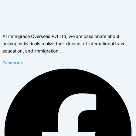
At Immigrace Overseas Pvt Ltd, we are passionate about
helping individuals realize their dreams of international travel,
education, and immigration.
Facebook