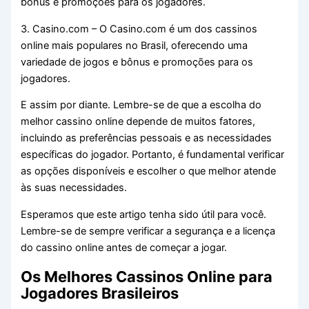
bônus e promoções para os jogadores.
3. Casino.com – O Casino.com é um dos cassinos
online mais populares no Brasil, oferecendo uma
variedade de jogos e bônus e promoções para os
jogadores.
E assim por diante. Lembre-se de que a escolha do
melhor cassino online depende de muitos fatores,
incluindo as preferências pessoais e as necessidades
específicas do jogador. Portanto, é fundamental verificar
as opções disponíveis e escolher o que melhor atende
às suas necessidades.
Esperamos que este artigo tenha sido útil para você.
Lembre-se de sempre verificar a segurança e a licença
do cassino online antes de começar a jogar.
Os Melhores Cassinos Online para
Jogadores Brasileiros