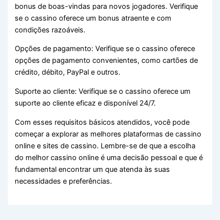
bonus de boas-vindas para novos jogadores. Verifique
se o cassino oferece um bonus atraente e com
condições razoáveis.
Opções de pagamento: Verifique se o cassino oferece
opções de pagamento convenientes, como cartões de
crédito, débito, PayPal e outros.
Suporte ao cliente: Verifique se o cassino oferece um
suporte ao cliente eficaz e disponível 24/7.
Com esses requisitos básicos atendidos, você pode
começar a explorar as melhores plataformas de cassino
online e sites de cassino. Lembre-se de que a escolha
do melhor cassino online é uma decisão pessoal e que é
fundamental encontrar um que atenda às suas
necessidades e preferências.