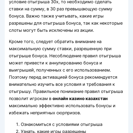
условие отыгрыша 30x, то необходимо сделать
ставки на сумму, в 30 раз превышающую сумму
бонуса. Важно также учитывать, какие игры
разрешены для отыгрыша бонуса, так как некоторые
слоты могут быть исключены из акции.
Кроме того, следует обратить внимание на
максимальную сумму ставки, разрешенную при
отыгрыше бонуса. Несоблюдение правил отыгрыша
может привести к аннулированию бонуса и
выигрышей, полученных с его использованием.
Поэтому перед активацией бонуса рекомендуется
внимательно изучить все условия и требования к
отыгрышу. Правильное понимание правил отыгрыша
позволит игрокам в
онлайн казино казахстан
максимально эффективно использовать бонусы и
избежать неприятных сюрпризов.
Ознакомиться с условиями отыгрыша
Узнать, какие игры разрешены