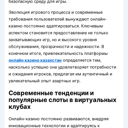
безопасную среду для игры.
Эволюция игрового процесса и современные
требования пользователей вынуждают онлайн-
казино постоянно адаптироваться. Ключевым
аспектом становится предоставление не только
захватывающих игр, но и высокого уровня
обслуживания, прозрачности и надежности. В
конечном итоге, привлекательность платформы
онлайн казино казахстан
определяется тем,
насколько успешно она удовлетворяет потребности
и ожидания игроков, предлагая им аутентичный и
увлекательный опыт азартных игр.
Современные тенденции и
популярные слоты в виртуальных
клубах
Онлайн-казино постоянно развиваются, внедряя
инновационные технологии и адаптируясь к