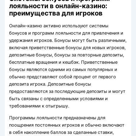
лояльности в онлайн-казино:
преимущества для игроков
Онлайн-казино активно используют системы
бонусов и программ лояльности для привлечения и
удержания игроков. Бонусы могут быть различными,
включая приветственные бонусы для новых игроков,
депозитные бонусы, бонусы за повторные депозиты,
бесплатные вращения и кешбэк. Приветственные
бонусы являются одними из самых популярных и
обычно представляют собой процент от первого
депозита игрока. Депозитные бонусы
предоставляются за последующие депозиты и могут
быть связаны с определенными условиями и
требованиями к отыгрышу.
Программы лояльности предназначены для
поощрения постоянных игроков и обычно включают
в себя накопление баллов за сделанные ставки,