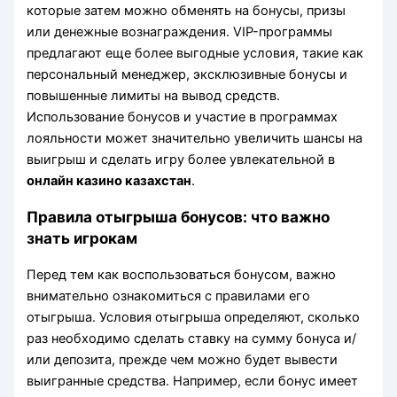
которые затем можно обменять на бонусы, призы
или денежные вознаграждения. VIP-программы
предлагают еще более выгодные условия, такие как
персональный менеджер, эксклюзивные бонусы и
повышенные лимиты на вывод средств.
Использование бонусов и участие в программах
лояльности может значительно увеличить шансы на
выигрыш и сделать игру более увлекательной в
онлайн казино казахстан
.
Правила отыгрыша бонусов: что важно
знать игрокам
Перед тем как воспользоваться бонусом, важно
внимательно ознакомиться с правилами его
отыгрыша. Условия отыгрыша определяют, сколько
раз необходимо сделать ставку на сумму бонуса и/
или депозита, прежде чем можно будет вывести
выигранные средства. Например, если бонус имеет