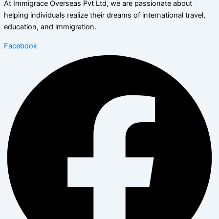
At Immigrace Overseas Pvt Ltd, we are passionate about
helping individuals realize their dreams of international travel,
education, and immigration.
Facebook