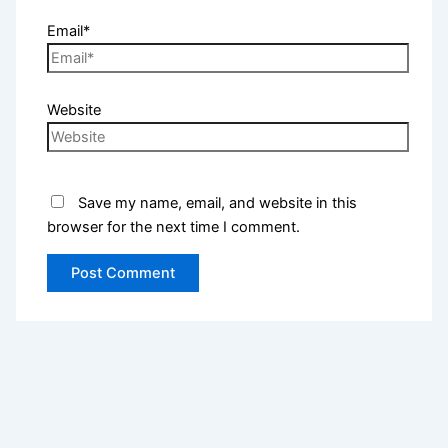
Email*
Website
Save my name, email, and website in this
browser for the next time I comment.