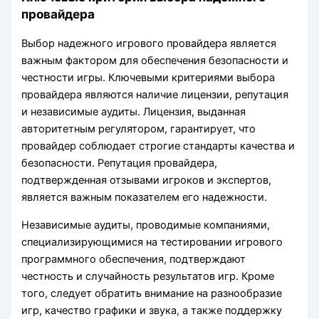
провайдера
Выбор надежного игрового провайдера является
важным фактором для обеспечения безопасности и
честности игры. Ключевыми критериями выбора
провайдера являются наличие лицензии, репутация
и независимые аудиты. Лицензия, выданная
авторитетным регулятором, гарантирует, что
провайдер соблюдает строгие стандарты качества и
безопасности. Репутация провайдера,
подтвержденная отзывами игроков и экспертов,
является важным показателем его надежности.
Независимые аудиты, проводимые компаниями,
специализирующимися на тестировании игрового
программного обеспечения, подтверждают
честность и случайность результатов игр. Кроме
того, следует обратить внимание на разнообразие
игр, качество графики и звука, а также поддержку