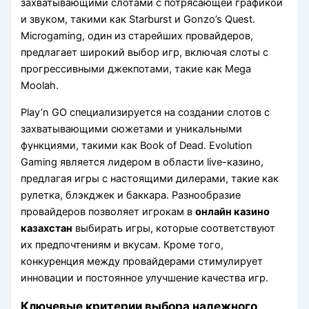
захватывающими слотами с потрясающей графикой
и звуком, такими как Starburst и Gonzo’s Quest.
Microgaming, один из старейших провайдеров,
предлагает широкий выбор игр, включая слоты с
прогрессивными джекпотами, такие как Mega
Moolah.
Play’n GO специализируется на создании слотов с
захватывающими сюжетами и уникальными
функциями, такими как Book of Dead. Evolution
Gaming является лидером в области live-казино,
предлагая игры с настоящими дилерами, такие как
рулетка, блэкджек и баккара. Разнообразие
провайдеров позволяет игрокам в
онлайн казино
казахстан
выбирать игры, которые соответствуют
их предпочтениям и вкусам. Кроме того,
конкуренция между провайдерами стимулирует
инновации и постоянное улучшение качества игр.
Ключевые критерии выбора надежного