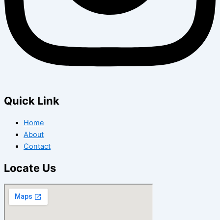
Quick Link
Home
About
Contact
Locate Us