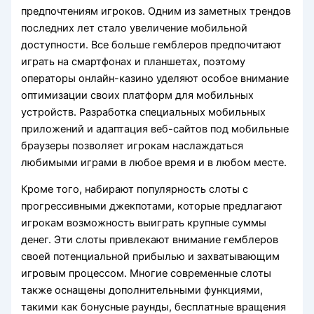
предпочтениям игроков. Одним из заметных трендов
последних лет стало увеличение мобильной
доступности. Все больше гемблеров предпочитают
играть на смартфонах и планшетах, поэтому
операторы онлайн-казино уделяют особое внимание
оптимизации своих платформ для мобильных
устройств. Разработка специальных мобильных
приложений и адаптация веб-сайтов под мобильные
браузеры позволяет игрокам наслаждаться
любимыми играми в любое время и в любом месте.
Кроме того, набирают популярность слоты с
прогрессивными джекпотами, которые предлагают
игрокам возможность выиграть крупные суммы
денег. Эти слоты привлекают внимание гемблеров
своей потенциальной прибылью и захватывающим
игровым процессом. Многие современные слоты
также оснащены дополнительными функциями,
такими как бонусные раунды, бесплатные вращения