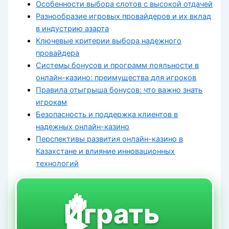
Особенности выбора слотов с высокой отдачей
Разнообразие игровых провайдеров и их вклад
в индустрию азарта
Ключевые критерии выбора надежного
провайдера
Системы бонусов и программ лояльности в
онлайн-казино: преимущества для игроков
Правила отыгрыша бонусов: что важно знать
игрокам
Безопасность и поддержка клиентов в
надежных онлайн-казино
Перспективы развития онлайн-казино в
Казахстане и влияние инновационных
технологий
🔥
Играть
▶️