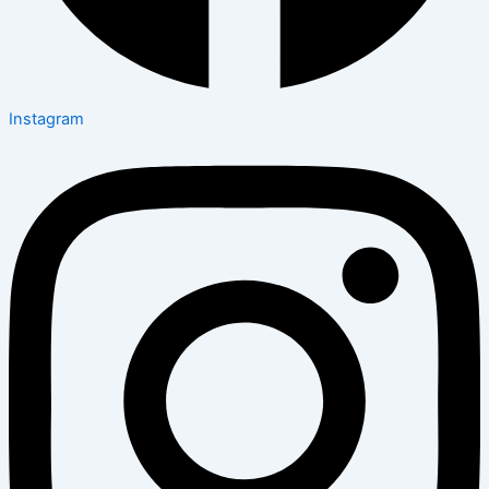
Instagram