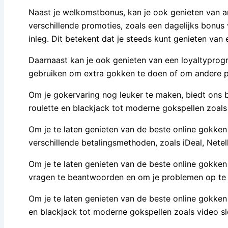
Naast je welkomstbonus, kan je ook genieten van an
verschillende promoties, zoals een dagelijks bonu
inleg. Dit betekent dat je steeds kunt genieten van
Daarnaast kan je ook genieten van een loyaltyprogr
gebruiken om extra gokken te doen of om andere pr
Om je gokervaring nog leuker te maken, biedt ons b
roulette en blackjack tot moderne gokspellen zoals v
Om je te laten genieten van de beste online gokke
verschillende betalingsmethoden, zoals iDeal, Netell
Om je te laten genieten van de beste online gokke
vragen te beantwoorden en om je problemen op te 
Om je te laten genieten van de beste online gokken 
en blackjack tot moderne gokspellen zoals video slot