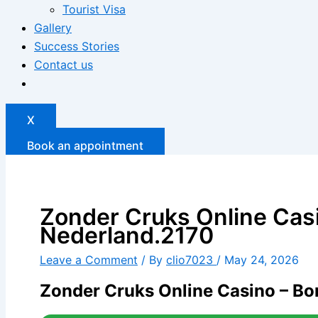
Tourist Visa
Gallery
Success Stories
Contact us
X
Book an appointment
Zonder Cruks Online Casi
Nederland.2170
Leave a Comment
/ By
clio7023
/
May 24, 2026
Zonder Cruks Online Casino – Bo