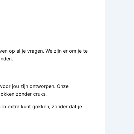
en op al je vragen. We zijn er om je te
inden.
 voor jou zijn ontworpen. Onze
gokken zonder cruks.
ro extra kunt gokken, zonder dat je