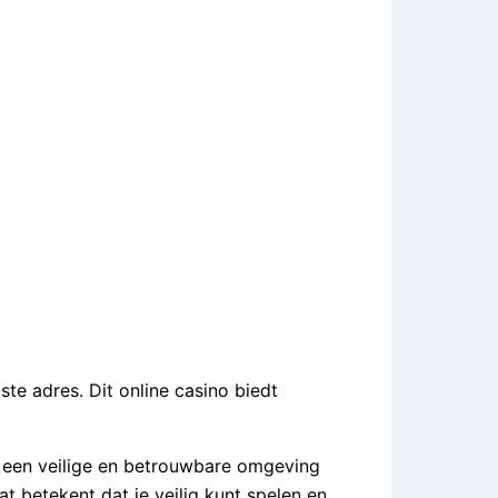
ste adres. Dit online casino biedt
 een veilige en betrouwbare omgeving
t betekent dat je veilig kunt spelen en