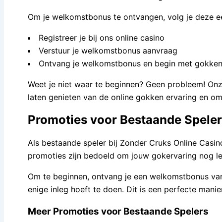
Om je welkomstbonus te ontvangen, volg je deze e
Registreer je bij ons online casino
Verstuur je welkomstbonus aanvraag
Ontvang je welkomstbonus en begin met gokke
Weet je niet waar te beginnen? Geen probleem! Onze
laten genieten van de online gokken ervaring en om 
Promoties voor Bestaande Spele
Als bestaande speler bij Zonder Cruks Online Casin
promoties zijn bedoeld om jouw gokervaring nog le
Om te beginnen, ontvang je een welkomstbonus van 
enige inleg hoeft te doen. Dit is een perfecte mani
Meer Promoties voor Bestaande Spelers