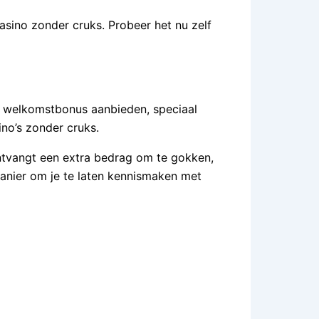
asino zonder cruks. Probeer het nu zelf
en welkomstbonus aanbieden, speciaal
no’s zonder cruks.
ntvangt een extra bedrag om te gokken,
manier om je te laten kennismaken met