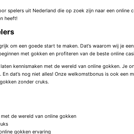
r spelers uit Nederland die op zoek zijn naar een online c
n heeft!
lers
langrijk om een goede start te maken. Dat’s waarom wij je e
beginnen met gokken en profiteren van de beste online casi
 laten kennismaken met de wereld van online gokken. Je o
. En dat’s nog niet alles! Onze welkomstbonus is ook een 
t gokken zonder cruks.
 met de wereld van online gokken
ruks
online gokken ervaring