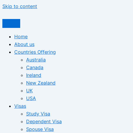
Skip to content
Home
About us
Countries Offering
Australia
Canada
Ireland
New Zealand
UK
USA
Visas
Study Visa
Dependent Visa
Spouse Visa