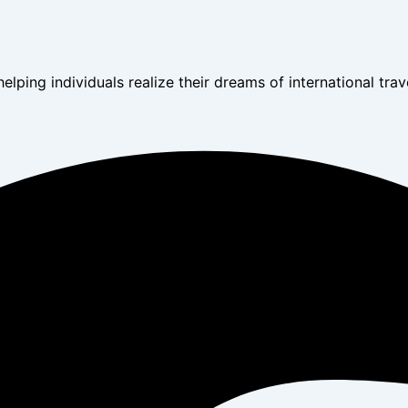
ping individuals realize their dreams of international trav