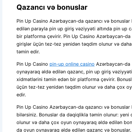
Qazancı və bonuslar
Pin Up Casino Azərbaycan-da qazancı və bonuslar 
edilən parayla pin up giriş vəziyyəti altında pin up
bir platforma çevirir. Pin Up Casino Azərbaycan-da
girişlər üçün tez-tez yenidən təqdim olunur və dah
təmin edir.
Pin Up Casino
pin-up online casino
Azərbaycan-da b
oynayaraq əldə edilən qazanc, pin up giriş vəziyyəti
xidmətlərini təmin edən bir platforma çevirir. Bonus
üçün tez-tez yenidən təqdim olunur və daha çox oy
edir.
Pin Up Casino Azərbaycan-da qazancı və bonuslar ha
bilərsiniz. Bonuslar da dəqiqlikla təmin olunur: ye
olunur və daha çox oyun oynayaraq əldə edilən bon
da oyun oynayaraq əldə edilən qazanc və bonuslar, 