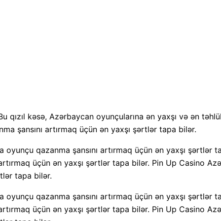
u qızıl kəsə, Azərbaycan oyunçularına ən yaxşı və ən təhlük
a şansını artırmaq üçün ən yaxşı şərtlər tapa bilər.
a oyunçu qazanma şansını artırmaq üçün ən yaxşı şərtlər t
rtırmaq üçün ən yaxşı şərtlər tapa bilər. Pin Up Casino Az
ər tapa bilər.
a oyunçu qazanma şansını artırmaq üçün ən yaxşı şərtlər t
rtırmaq üçün ən yaxşı şərtlər tapa bilər. Pin Up Casino Az