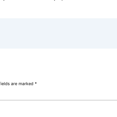
fields are marked
*