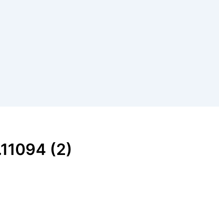
.11094 (2)