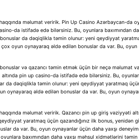
haqqında məlumat veririk. Pin Up Casino Azərbaycan-da o
 casino-da istifadə edə bilərsiniz. Bu, oyunlara baxımından 
 bonuslar da dəqiqlikla təmin olunur: yeni qeydiyyat yaratm
a çox oyun oynayaraq əldə edilən bonuslar da var. Bu, oyu
onuslar və qazancı təmin etmək üçün bir neçə məlumat va
 altında pin up casino-da istifadə edə bilərsiniz. Bu, oyun
lar da dəqiqlikla təmin olunur: yeni qeydiyyat yaratmaq üçün
un oynayaraq əldə edilən bonuslar da var. Bu, oyun oynaya
qqında məlumat veririk. Qazancı pin up giriş vəziyyəti alt
ni qeydiyyat yaratmaq üçün qazandığınız ilk bonus, yenidən g
uslar da var. Bu, oyun oynayanlar üçün daha yaxşı deneyim
oyunlara baxımından daha yaxşı məhsul xidmətlərini təmin e